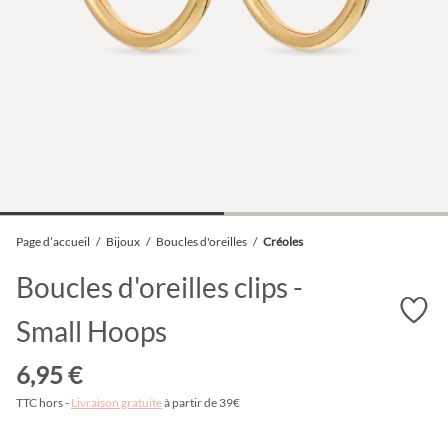
Page d’accueil
/
Bijoux
/
Boucles d'oreilles
/
Créoles
Boucles d'oreilles clips -
Small Hoops
6,95 €
TTC hors -
Livraison gratuite
à partir de 39€