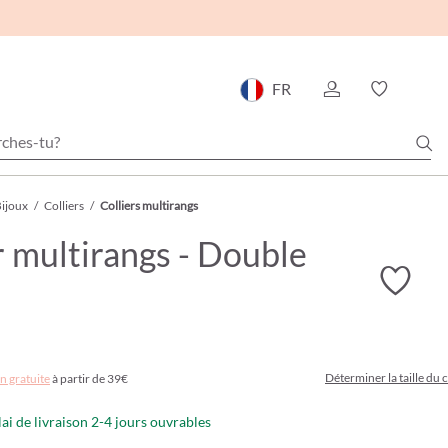
FR
ijoux
/
Colliers
/
Colliers multirangs
r multirangs - Double
Déterminer la taille du c
n gratuite
à partir de 39€
lai de livraison 2-4 jours ouvrables