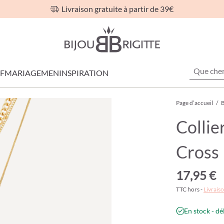
Livraison gratuite à partir de 39€
F
MARIAGE
MEN
INSPIRATION
Page d’accueil
/
B
Collie
Cross
17,95 €
TTC hors -
Livraiso
En stock - dé