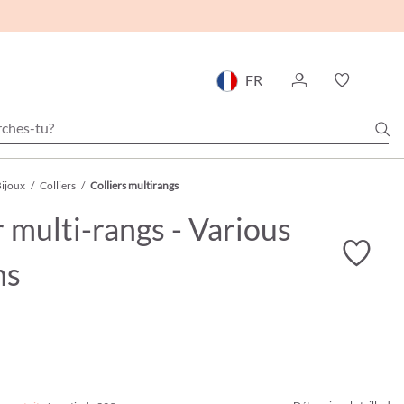
FR
ijoux
/
Colliers
/
Colliers multirangs
r multi-rangs - Various
ns