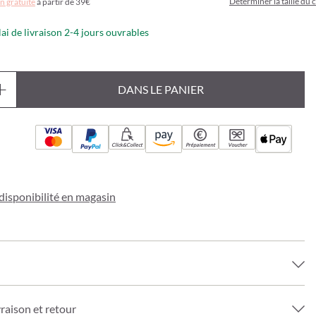
Déterminer la taille du c
n gratuite
à partir de 39€
lai de livraison 2-4 jours ouvrables
DANS LE PANIER
Click&Collect
Prépaiement
Voucher
a disponibilité en magasin
vraison et retour