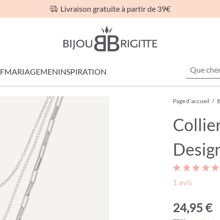
Livraison gratuite à partir de 39€
F
MARIAGE
MEN
INSPIRATION
Page d’accueil
/
B
Collie
Desig
1 avis
24,95 €