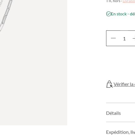
TTC hors -
Livraiso
En stock - dé
Vérifier l
Détails
Expédition, li