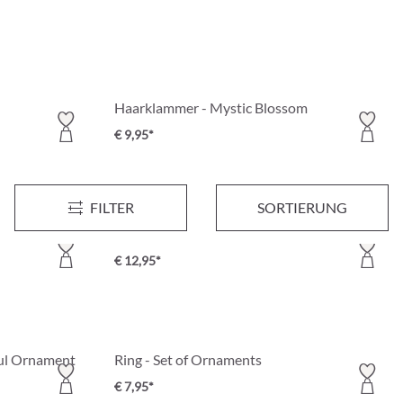
Haarklammer - Mystic Blossom
€ 9,95*
FILTER
SORTIERUNG
925 Silber
r
Ohrstecker - Blue Ornament
€ 12,95*
ul Ornament
Ring - Set of Ornaments
€ 7,95*