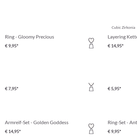
Cubic Zirkonia
Ring - Gloomy Precious
Layering Kett
€ 9,95*
€ 14,95*
Ohrstecker - Playful Circle
Ohrhänger - T
€ 7,95*
€ 5,95*
Armreif-Set - Golden Goddess
Ring-Set - An
€ 14,95*
€ 9,95*