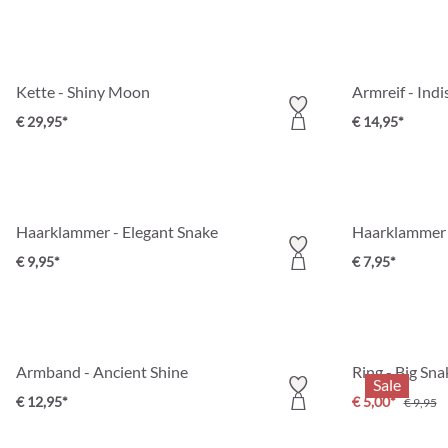
Kette - Shiny Moon
Armreif - Ind
€ 29,95*
€ 14,95*
Haarklammer - Elegant Snake
Haarklammer -
€ 9,95*
€ 7,95*
Armband - Ancient Shine
Ring - Big Sna
Sale
€ 12,95*
€ 5,00*
€ 9,95