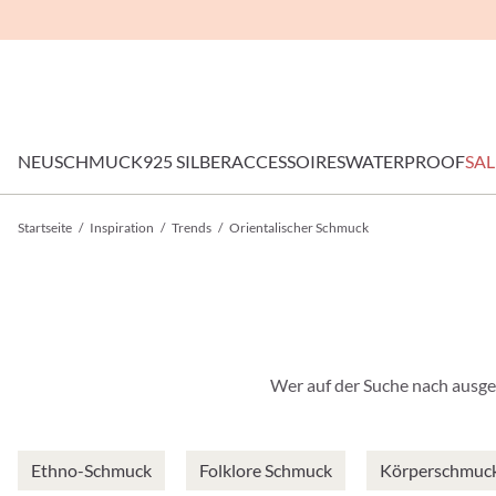
NEU
SCHMUCK
925 SILBER
ACCESSOIRES
WATERPROOF
SAL
Startseite
/
Inspiration
/
Trends
/
Orientalischer Schmuck
Wer auf der Suche nach ausgef
Ethno-Schmuck
Folklore Schmuck
Körperschmuc