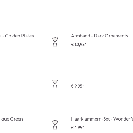
e - Golden Plates
Armband - Dark Ornaments
€ 12,95*
reasure
Haarspange - Vintage Glamou
€ 9,95*
tique Green
Haarklammern-Set - Wonderf
€ 4,95*