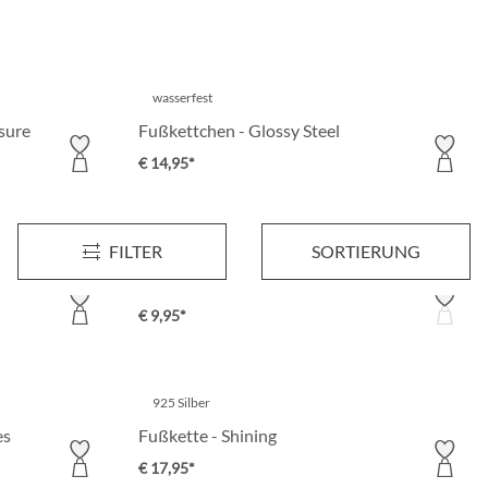
wasserfest
sure
Fußkettchen - Glossy Steel
€ 14,95*
FILTER
SORTIERUNG
Cubic Zirkonia
Fußkettchen - Beach Shells
€ 9,95*
925 Silber
es
Fußkette - Shining
€ 17,95*