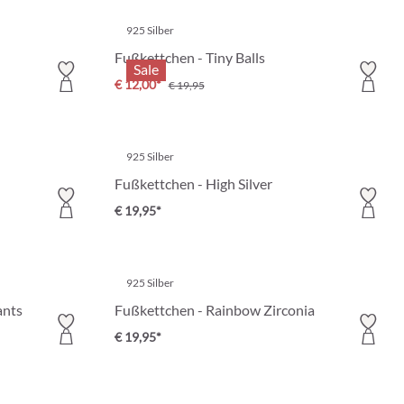
925 Silber
Fußkettchen - Tiny Balls
Sale
€ 12,00*
€ 19,95
925 Silber
Fußkettchen - High Silver
€ 19,95*
925 Silber
ants
Fußkettchen - Rainbow Zirconia
€ 19,95*