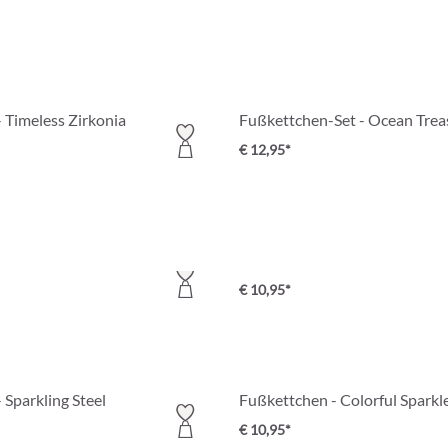
 Timeless Zirkonia
Fußkettchen-Set - Ocean Trea
€ 12,95*
- Golden Sand
Fußkettchen - Real Shells
€ 10,95*
 Sparkling Steel
Fußkettchen - Colorful Sparkl
€ 10,95*