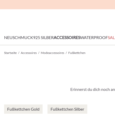
NEU
SCHMUCK
925 SILBER
ACCESSOIRES
WATERPROOF
SAL
Startseite
/
Accessoires
/
Modeaccessoires
/
Fußkettchen
Erinnerst du dich noch a
Fußkettchen Gold
Fußkettchen Silber