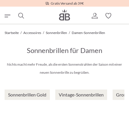
Gratis Versand ab 39€
Startseite
/
Accessoires
/
Sonnenbrillen
/
Damen-Sonnenbrillen
Sonnenbrillen für Damen
Nichts macht mehr Freude, als die ersten Sonnenstrahlen der Saison mit einer
neuen Sonnenbrille zu begrüßen.
Sonnenbrillen Gold
Vintage-Sonnenbrillen
Große