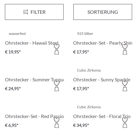
Ohrstecker - Tiny Stars
Ohrstecker-Set - Sparkly Won
Neu
FILTER
SORTIERUNG
€ 24,95*
€ 14,95*
wasserfest
925 Silber
Ohrstecker - Hawaii Steel
Ohrstecker-Set - Pearly Shim
€ 19,95*
€ 17,95*
Cubic Zirkonia
Ohrstecker - Summer Turquoise
Ohrstecker - Sunny Sparkle
€ 24,95*
€ 17,95*
Cubic Zirkonia
Ohrstecker-Set - Red Passion
Ohrstecker-Set - Floral Trio
€ 6,95*
€ 34,95*