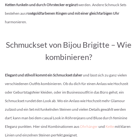
Ketten funkeln und durch Ohrstecker ergänzt
werden. Andere Schmuck Sets
bestehen aus
roségoldfarbenen Ringen und mit einer gleichfarbigen Uhr
harmonieren.
Schmuckset von Bijou Brigitte – Wie
kombinieren?
Elegant und stilvoll kommt ein Schmuckset daher
und lässt sich zu ganz vielen
verschiedenen Outfits kombinieren. Ob du dich für einen Anlass wie Hochzeit
oder Geburtstagsfeier kleiden, oder im Businessoutfit in das Büro gehst, ein
Schmuckset rundet den Look ab. Wo ein Anlass wie Hochzeit mehr Glamour
zulässt und ein Set mit funkelnden Steinen und vielen Details gewählt werden
darf, kann man bei dem casual Look in Röhrenjeans und Bluse durch feminine
Eleganz punkten. Hier sind Kombinationen aus
Ohrhänger
und
Kette
mit klaren
Linien und einzelnen Steinen perfekt geeignet.