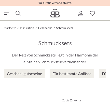
Gratis Versand ab 39€
Startseite
/
Inspiration
/
Geschenke
/
Schmucksets
Schmucksets
Der Reiz von Schmucksets liegt in der Harmonie der
einzelnen Schmuckstücke zueinander.
Geschenkgutscheine
Für bestimmte Anlässe
Für 
Cubic Zirkonia
Schmuckset - Rose Edelweiß
Schmuckset - Alpine Blossom