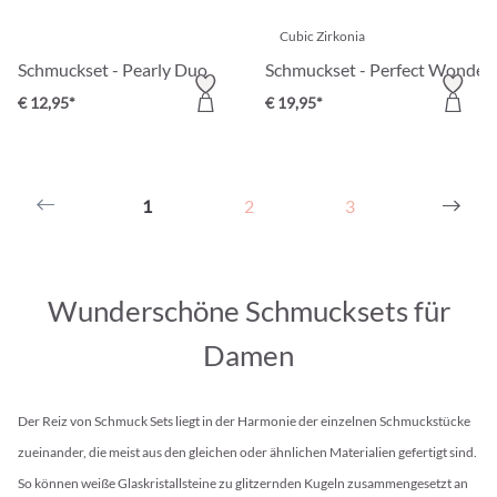
Cubic Zirkonia
Schmuckset - Pearly Duo
Schmuckset - Perfect Wonder
€ 12,95*
€ 19,95*
1
2
3
Wunderschöne Schmucksets für
Damen
Der Reiz von Schmuck Sets liegt in der Harmonie der einzelnen Schmuckstücke
zueinander, die meist aus den gleichen oder ähnlichen Materialien gefertigt sind.
So können weiße Glaskristallsteine zu glitzernden Kugeln zusammengesetzt an