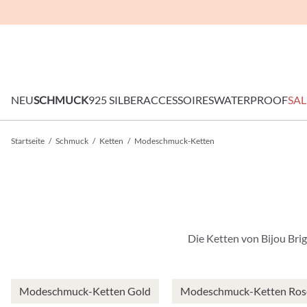
NEU
SCHMUCK
925 SILBER
ACCESSOIRES
WATERPROOF
SAL
Startseite
/
Schmuck
/
Ketten
/
Modeschmuck-Ketten
Die Ketten von Bijou Brig
Modeschmuck-Ketten Gold
Modeschmuck-Ketten Ros