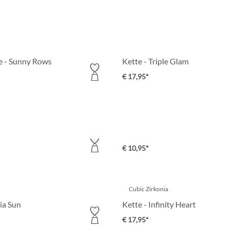
e - Sunny Rows
Kette - Triple Glam
€ 17,95*
Partly Recycled
Kette - Lovely Moments
Kette - Mystic Glow
€ 10,95*
Cubic Zirkonia
ia Sun
Kette - Infinity Heart
€ 17,95*