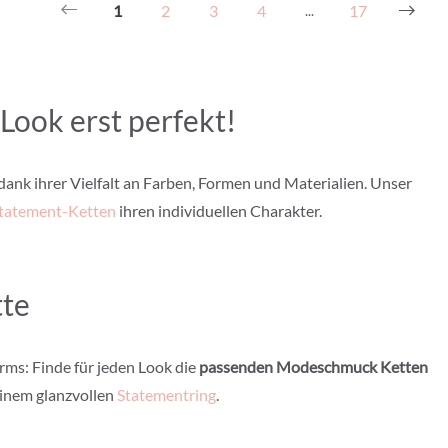
1
2
3
4
17
...
Look erst perfekt!
dank ihrer Vielfalt an Farben, Formen und Materialien. Unser
tatement-Ketten
ihren individuellen Charakter.
tte
ms: Finde für jeden Look die
passenden Modeschmuck Ketten
inem glanzvollen
Statementring
.