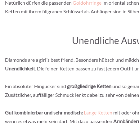
Natürlich dürfen die passenden
Goldohrringe
im orientalischen
Ketten mit ihrem filigranen Schlüssel als Anhänger sind in Sil
Unendliche Ausw
Diamonds are a girl´s best friend. Besonders hübsch und mädch
Unendlichkeit
. Die feinen Ketten passen zu fast jedem Outfit 
Ein absoluter Hingucker sind
großgliedrige Ketten
und so genan
Zusätzlicher, auffälliger Schmuck lenkt dabei zu sehr von dei
Gut kombinierbar und sehr modisch:
Lange Ketten
mit oder ohn
wenn es etwas mehr sein darf: Mit dazu passenden
Armbändern