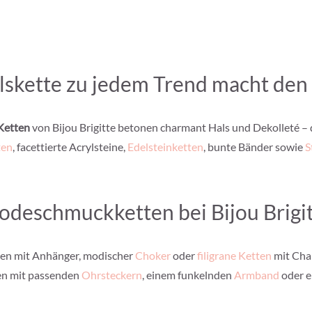
skette zu jedem Trend macht den 
Ketten
von Bijou Brigitte betonen charmant Hals und Dekolleté – 
ten
, facettierte Acrylsteine,
Edelsteinketten
, bunte Bänder sowie
S
deschmuckketten bei Bijou Brigi
ten mit Anhänger, modischer
Choker
oder
filigrane Ketten
mit Char
en mit passenden
Ohrsteckern
, einem funkelnden
Armband
oder e