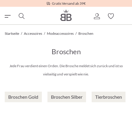
Gratis Versand ab 39€
Startseite
/
Accessoires
/
Modeaccessoires
/
Broschen
Broschen
Jede Frau verdient einen Orden. Die Brosche meldet sich zurück und ist so
vielseitig und verspielt wie nie.
Broschen Gold
Broschen Silber
Tierbroschen