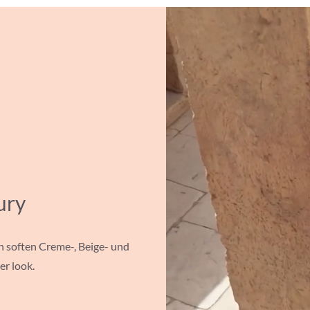
ury
 soften Creme-, Beige- und
r look.