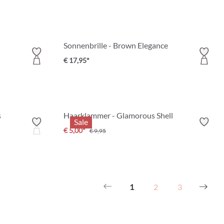
Sonnenbrille - Brown Elegance
€ 17,95*
s
Haarklammer - Glamorous Shell
Sale
€ 5,00*
€ 9,95
1
2
3