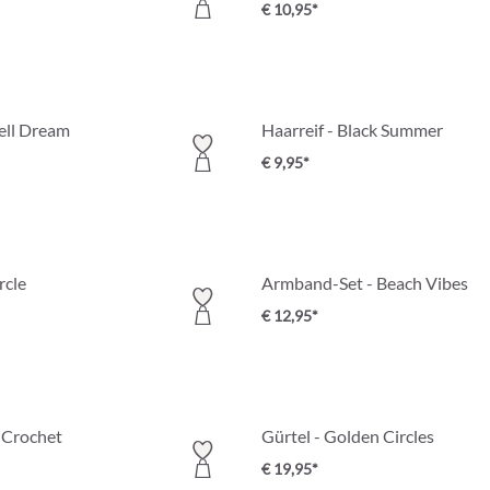
€ 10,95*
ell Dream
Haarreif - Black Summer
€ 9,95*
rcle
Armband-Set - Beach Vibes
€ 12,95*
y Crochet
Gürtel - Golden Circles
€ 19,95*