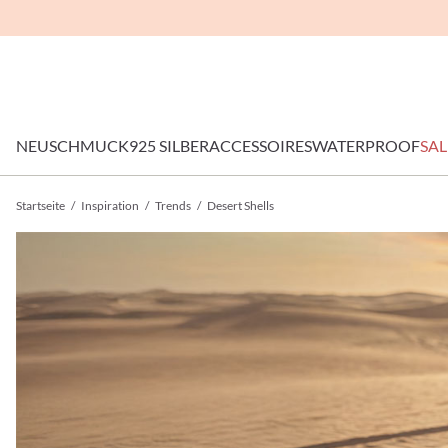
NEU
SCHMUCK
925 SILBER
ACCESSOIRES
WATERPROOF
SAL
Startseite
/
Inspiration
/
Trends
/
Desert Shells