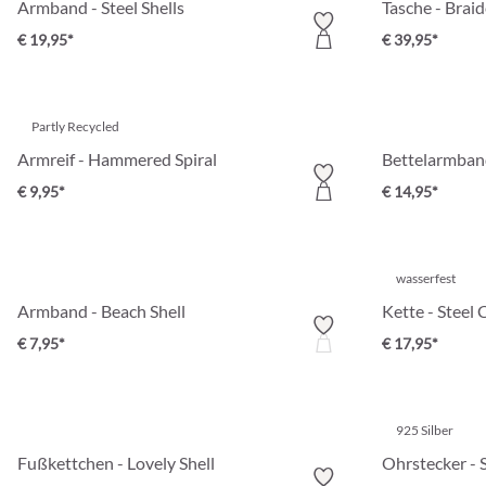
Armband - Steel Shells
Tasche - Brai
€ 19,95*
€ 39,95*
Partly Recycled
Armreif - Hammered Spiral
Bettelarmban
€ 9,95*
€ 14,95*
wasserfest
Armband - Beach Shell
Kette - Steel C
€ 7,95*
€ 17,95*
925 Silber
Fußkettchen - Lovely Shell
Ohrstecker - 