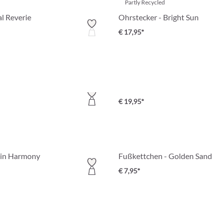
Partly Recycled
al Reverie
Ohrstecker - Bright Sun
€ 17,95*
ige Shell
Armreif-Set - Golden Marble
€ 19,95*
sin Harmony
Fußkettchen - Golden Sand
€ 7,95*