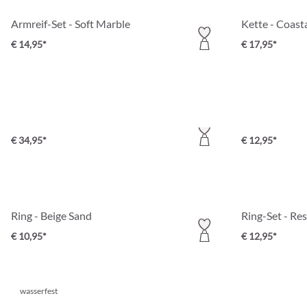
Armreif-Set - Soft Marble
Kette - Coast
€ 14,95*
€ 17,95*
Tasche - Golden Curl
Anhänger - Be
€ 34,95*
€ 12,95*
Ring - Beige Sand
Ring-Set - Re
€ 10,95*
€ 12,95*
wasserfest