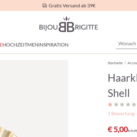
Gratis Versand ab 39€
E
HOCHZEIT
MEN
INSPIRATION
Startseite
/
Acces
Haark
Shell
1 Bewertung
€ 5,00
€ 9,9