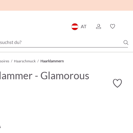
AT
soires
/
Haarschmuck
/
Haarklammern
lammer - Glamorous
5