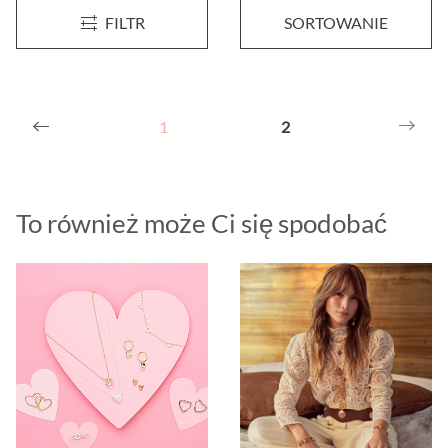
Kolczyki sztyfty - Fine Silver Rainbow
FILTR
SORTOWANIE
129,00 zł*
1
2
To również może Ci się spodobać