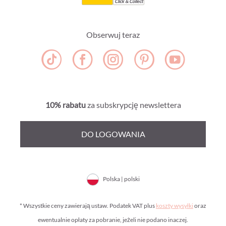
Click & Collect
Obserwuj teraz
10% rabatu
za subskrypcję newslettera
DO LOGOWANIA
Polska | polski
* Wszystkie ceny zawierają ustaw. Podatek VAT plus
koszty wysyłki
oraz
ewentualnie opłaty za pobranie, jeżeli nie podano inaczej.