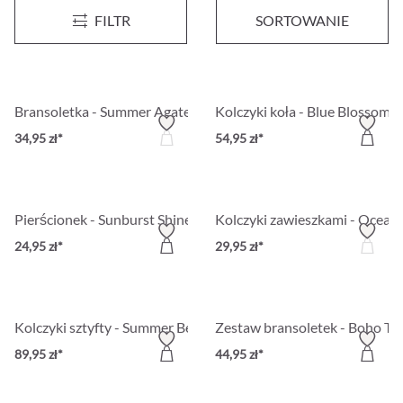
Opaska do włosów - Colorful Stripes
Opaska do włosów - Hippie Kn
FILTR
SORTOWANIE
34,95 zł*
29,95 zł*
Bransoletka - Summer Agate
Kolczyki koła - Blue Blossom
34,95 zł*
54,95 zł*
Pierścionek - Sunburst Shine
Kolczyki zawieszkami - Ocean 
24,95 zł*
29,95 zł*
Kolczyki sztyfty - Summer Beads
Zestaw bransoletek - Boho Tri
89,95 zł*
44,95 zł*