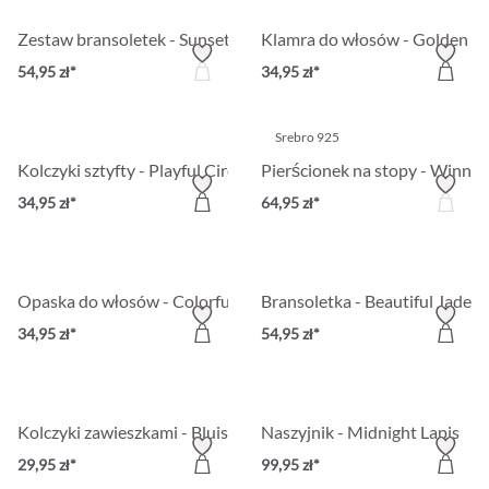
Zestaw bransoletek - Sunset Beads
Klamra do włosów - Golden Bu
54,95 zł*
34,95 zł*
Srebro 925
Kolczyki sztyfty - Playful Circle
Pierścionek na stopy - Winnin
34,95 zł*
64,95 zł*
Opaska do włosów - Colorful Twist
Bransoletka - Beautiful Jade
34,95 zł*
54,95 zł*
Kolczyki zawieszkami - Bluish Circle
Naszyjnik - Midnight Lapis
29,95 zł*
99,95 zł*