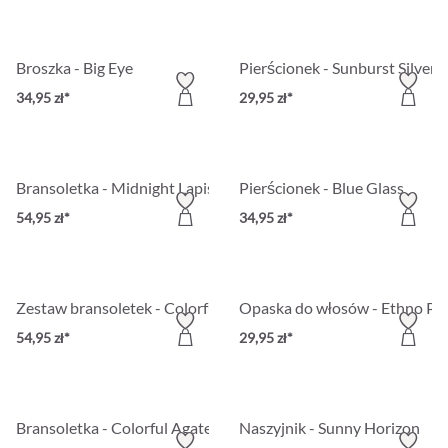
Broszka - Big Eye
Pierścionek - Sunburst Silver
34,95 zł*
29,95 zł*
Bransoletka - Midnight Lapis
Pierścionek - Blue Glass
54,95 zł*
34,95 zł*
Zestaw bransoletek - Colorful Glass
Opaska do włosów - Ethno Pi
54,95 zł*
29,95 zł*
Bransoletka - Colorful Agate
Naszyjnik - Sunny Horizon