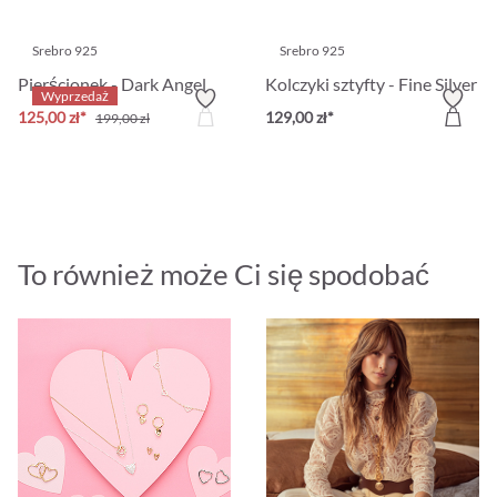
Srebro 925
Srebro 925
Pierścionek - Dark Angel
Kolczyki sztyfty - Fine Silver 
Wyprzedaż
125,00 zł*
129,00 zł*
199,00 zł
To również może Ci się spodobać