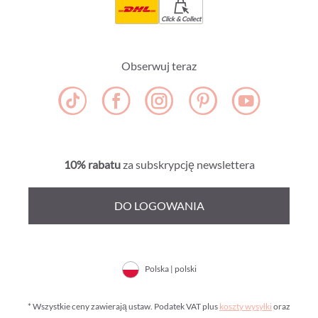
Click & Collect
Obserwuj teraz
10% rabatu
za subskrypcję newslettera
DO LOGOWANIA
Polska | polski
* Wszystkie ceny zawierają ustaw. Podatek VAT plus
koszty wysyłki
oraz