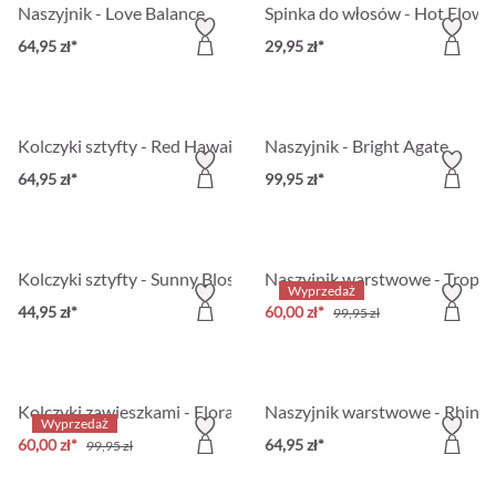
Naszyjnik - Love Balance
Spinka do włosów - Hot Flowe
64,95 zł*
29,95 zł*
Kolczyki sztyfty - Red Hawaii
Naszyjnik - Bright Agate
64,95 zł*
99,95 zł*
Kolczyki sztyfty - Sunny Blossom
Naszyjnik warstwowe - Tropic
Wyprzedaż
44,95 zł*
60,00 zł*
99,95 zł
Kolczyki zawieszkami - Floral Sparkle
Naszyjnik warstwowe - Rhines
Wyprzedaż
60,00 zł*
64,95 zł*
99,95 zł