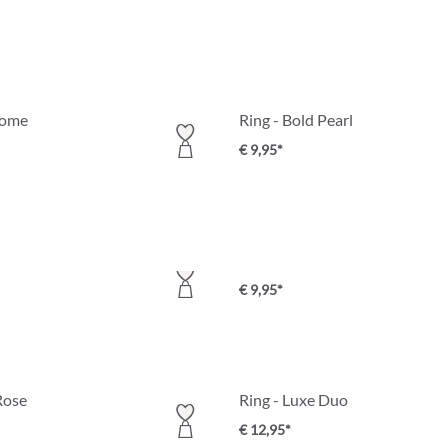
Dome
Ring - Bold Pearl
€ 9,95*
 Pearls
Ring - Summer Shell
€ 9,95*
Rose
Ring - Luxe Duo
€ 12,95*