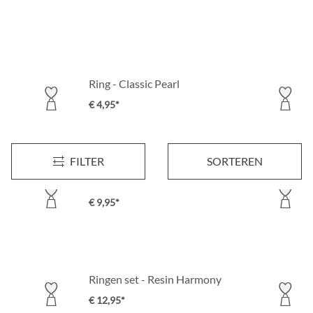
Ring - Classic Pearl
€ 4,95*
FILTER
SORTEREN
Ring - White Statement
€ 9,95*
Ringen set - Resin Harmony
€ 12,95*