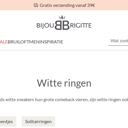
Gratis verzending vanaf 39€
ALE
BRUILOFT
MEN
INSPIRATIE
Witte ringen
ds witte sneakers hun grote comeback vieren, zijn witte ringen oo
eentjes
Solitairringen