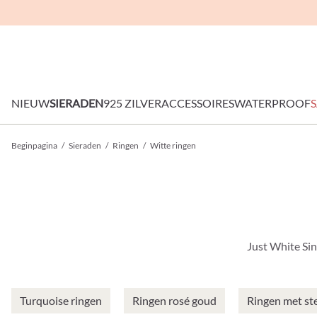
NIEUW
SIERADEN
925 ZILVER
ACCESSOIRES
WATERPROOF
S
Beginpagina
/
Sieraden
/
Ringen
/
Witte ringen
Just White Sin
Turquoise ringen
Ringen rosé goud
Ringen met st