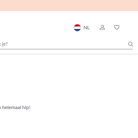
NL
k helemaal hip!