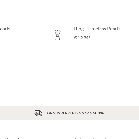
earls
Ring - Timeless Pearls
€ 12,95*
GRATIS VERZENDING VANAF 39€