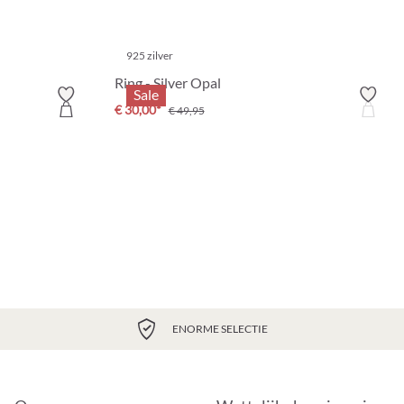
925 zilver
Ring - Silver Opal
Sale
€ 30,00*
€ 49,95
ENORME SELECTIE