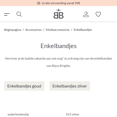
Gratis verzending vanaf 39€
Beginpagina
/
Accessoires
/
Modeaccessoires
/
Enkelbandjes
Enkelbandjes
Herinner je de laatste vakantie aan zee nog? Je zult weg zijn van de enkelbandjes
van Bijou Brigitte.
Enkelbandjes goud
Enkelbandjes zilver
waterbestendig
925 zilver