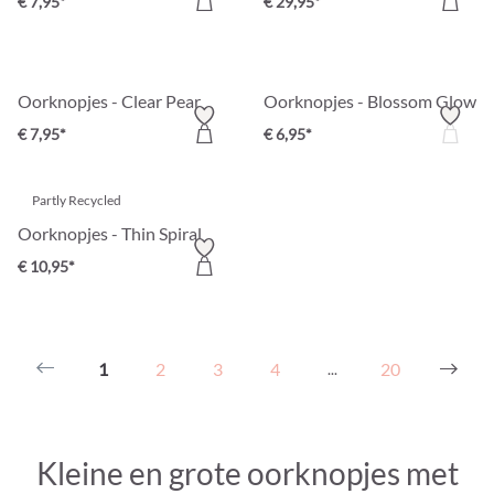
€ 7,95*
€ 29,95*
Oorknopjes - Clear Pear
Oorknopjes - Blossom Glow
€ 7,95*
€ 6,95*
Partly Recycled
Oorknopjes - Thin Spiral
€ 10,95*
1
2
3
4
20
...
Kleine en grote oorknopjes met