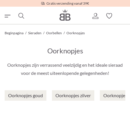
Gratis verzending vanaf 39€
Beginpagina
/
Sieraden
/
Oorbellen
/
Oorknopjes
Oorknopjes
Oorknopjes zijn verrassend veelzijdig en het ideale sieraad
voor de meest uiteenlopende gelegenheden!
Oorknopjes goud
Oorknopjes zilver
Oorknopjes r