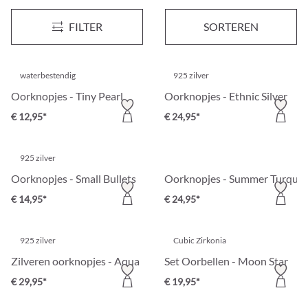
Oorknopjes - Luminous Balls
Oorknopjes - Ocean Aura
Nieuw
Nieuw
FILTER
SORTEREN
€ 12,95*
€ 14,95*
waterbestendig
925 zilver
Oorknopjes - Tiny Pearl
Oorknopjes - Ethnic Silver
€ 12,95*
€ 24,95*
925 zilver
Oorknopjes - Small Bullets
Oorknopjes - Summer Turquoi
€ 14,95*
€ 24,95*
925 zilver
Cubic Zirkonia
Zilveren oorknopjes - Aqua
Set Oorbellen - Moon Star
€ 29,95*
€ 19,95*