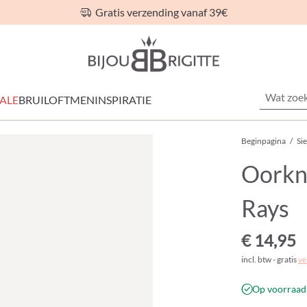
Gratis verzending vanaf 39€
ALE
BRUILOFT
MEN
INSPIRATIE
Beginpagina
/
Si
Oorkn
Rays
€ 14,95
incl. btw - gratis
ve
Op voorraad 