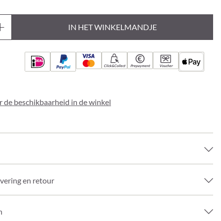
IN HET WINKELMANDJE
Click&Collect
Prepayment
Voucher
 de beschikbaarheid in de winkel
evering en retour
n