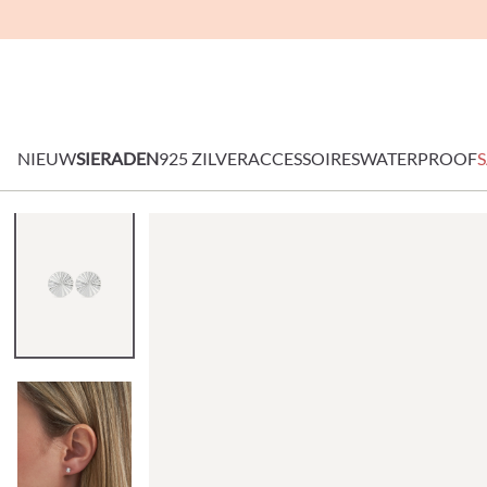
NIEUW
SIERADEN
925 ZILVER
ACCESSOIRES
WATERPROOF
S