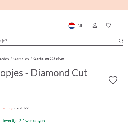
NL
eraden
/
Oorbellen
/
Oorbellen 925 zilver
opjes - Diamond Cut
rzending
vanaf 39€
- levertijd 2-4 werkdagen