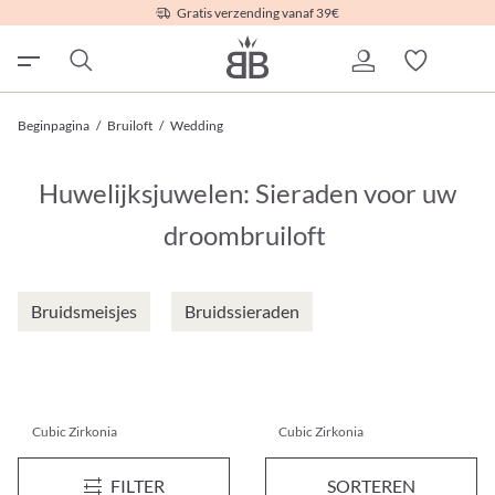
Gratis verzending vanaf 39€
Beginpagina
/
Bruiloft
/
Wedding
Huwelijksjuwelen: Sieraden voor uw
droombruiloft
Bruidsmeisjes
Bruidssieraden
Cubic Zirkonia
Cubic Zirkonia
Diadem - Floral Gleam
Haarkam - Elegant Leaves
FILTER
SORTEREN