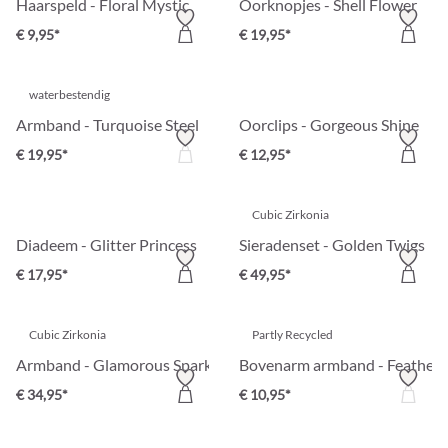
Haarspeld - Floral Mystic
Oorknopjes - Shell Flower
€ 9,95*
€ 19,95*
waterbestendig
Armband - Turquoise Steel
Oorclips - Gorgeous Shine
€ 19,95*
€ 12,95*
Cubic Zirkonia
Diadeem - Glitter Princess
Sieradenset - Golden Twigs
€ 17,95*
€ 49,95*
Cubic Zirkonia
Partly Recycled
Armband - Glamorous Spark
Bovenarm armband - Feather 
€ 34,95*
€ 10,95*