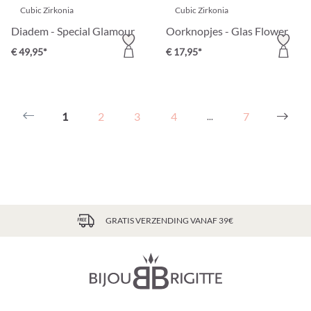
Cubic Zirkonia
Cubic Zirkonia
Diadem - Special Glamour
Oorknopjes - Glas Flower
€ 49,95*
€ 17,95*
1
2
3
4
7
...
GRATIS VERZENDING VANAF 39€