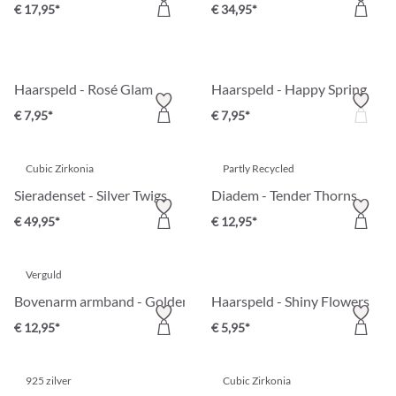
€ 17,95*
€ 34,95*
Haarspeld - Rosé Glam
Haarspeld - Happy Spring
€ 7,95*
€ 7,95*
Cubic Zirkonia
Partly Recycled
Sieradenset - Silver Twigs
Diadem - Tender Thorns
€ 49,95*
€ 12,95*
Verguld
Bovenarm armband - Golden Squiggle
Haarspeld - Shiny Flowers
€ 12,95*
€ 5,95*
925 zilver
Cubic Zirkonia