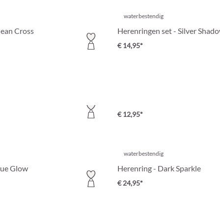
waterbestendig
lean Cross
Herenringen set - Silver Shad
€ 14,95*
waterbestendig
ean Silver
Herenring - Antique Weave
€ 12,95*
waterbestendig
lue Glow
Herenring - Dark Sparkle
€ 24,95*