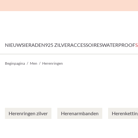
NIEUW
SIERADEN
925 ZILVER
ACCESSOIRES
WATERPROOF
S
Beginpagina
/
Men
/
Herenringen
Herenringen zilver
Herenarmbanden
Herenketti