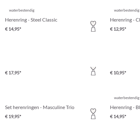
waterbestendig
waterbestendig
Herenring - Steel Classic
Herenring - C
€ 14,95*
€ 12,95*
waterbestendig
Herenring - Eagle Empire
Herenring - Cl
€ 17,95*
€ 10,95*
waterbestendig
Set herenringen - Masculine Trio
Herenring - B
€ 19,95*
€ 14,95*