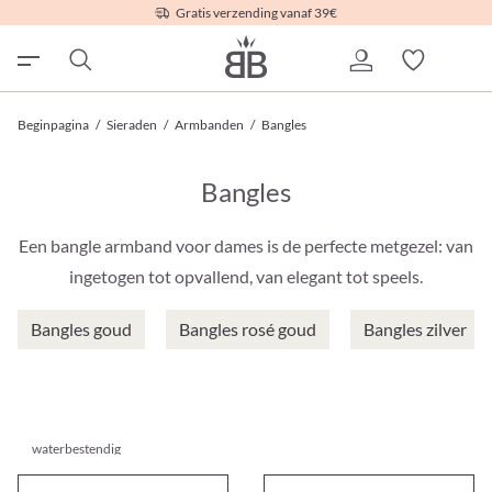
Gratis verzending vanaf 39€
Beginpagina
/
Sieraden
/
Armbanden
/
Bangles
Bangles
Een bangle armband voor dames is de perfecte metgezel: van
ingetogen tot opvallend, van elegant tot speels.
Bangles goud
Bangles rosé goud
Bangles zilver
waterbestendig
Armband breed - Zirconia Steel
Armband breed - Chunky Basi