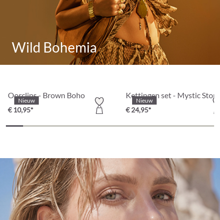
Wild Bohemia
Oorclips - Brown Boho
Kettingen set - Mystic Ston
Nieuw
Nieuw
€ 10,95*
€ 24,95*