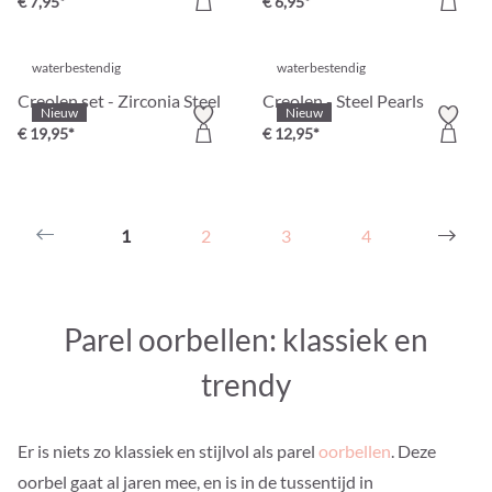
€ 7,95*
€ 6,95*
waterbestendig
waterbestendig
Creolen set - Zirconia Steel
Creolen - Steel Pearls
Nieuw
Nieuw
€ 19,95*
€ 12,95*
1
2
3
4
Parel oorbellen: klassiek en
trendy
Er is niets zo klassiek en stijlvol als parel
oorbellen
. Deze
oorbel gaat al jaren mee, en is in de tussentijd in