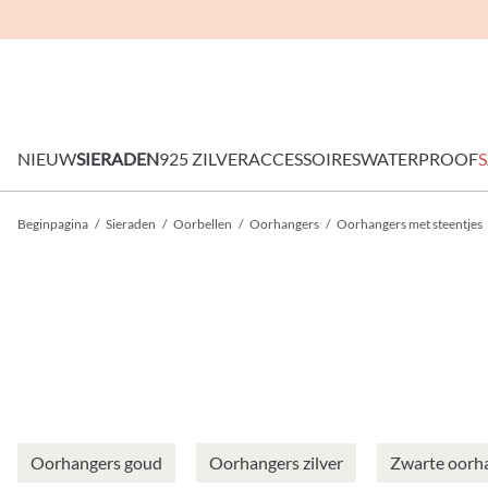
NIEUW
SIERADEN
925 ZILVER
ACCESSOIRES
WATERPROOF
S
Beginpagina
/
Sieraden
/
Oorbellen
/
Oorhangers
/
Oorhangers met steentjes
Oorhangers goud
Oorhangers zilver
Zwarte oorh