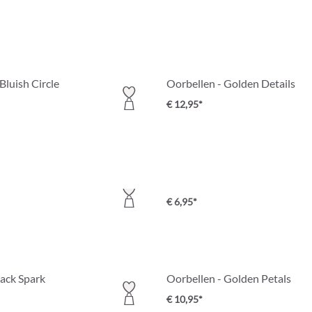
Bluish Circle
Oorbellen - Golden Details
€ 12,95*
ed Luck
Oorbellen - Brown Ornament
€ 6,95*
lack Spark
Oorbellen - Golden Petals
€ 10,95*