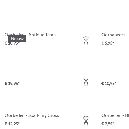
Oorbellen - Antique Tears
Oorhangers - 
Nieuw
€ 10,95*
€ 6,95*
Roséverguld
Oorbellen - Dainty Strawberry
Oorbellen - R
€ 19,95*
€ 10,95*
Oorbellen - Sparkling Cross
Oorbellen - B
€ 12,95*
€ 9,95*