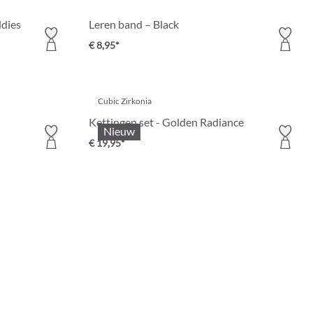
ddies
Leren band – Black
€ 8,95*
Cubic Zirkonia
Kettingen set - Golden Radiance
Nieuw
€ 19,95*