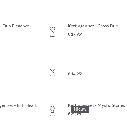
 - Duo Elegance
Kettingen set - Cross Duo
€ 17,95*
 - Alpine Romance
Kettingen set- Love Travel
€ 14,95*
gen set - BFF Heart
Kettingen set - Mystic Stones
Nieuw
€ 24,95*