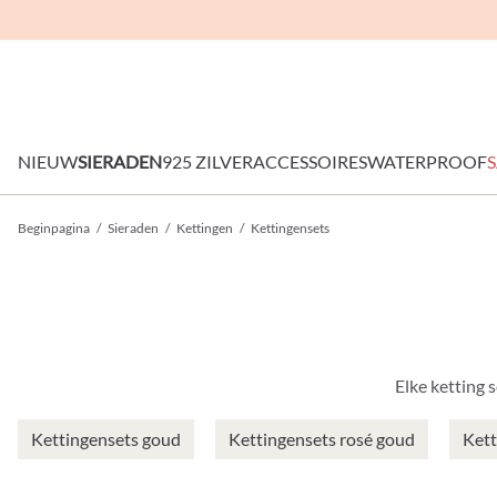
NIEUW
SIERADEN
925 ZILVER
ACCESSOIRES
WATERPROOF
S
Beginpagina
/
Sieraden
/
Kettingen
/
Kettingensets
Elke ketting 
Kettingensets goud
Kettingensets rosé goud
Kett