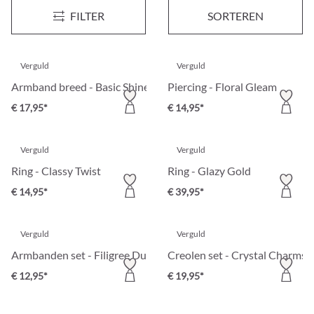
Layering ketting - Golden Harmony
Creolen - Timeless Round
Nieuw
FILTER
SORTEREN
€ 19,95*
€ 9,95*
Verguld
Verguld
Armband breed - Basic Shine
Piercing - Floral Gleam
€ 17,95*
€ 14,95*
Verguld
Verguld
Ring - Classy Twist
Ring - Glazy Gold
€ 14,95*
€ 39,95*
Verguld
Verguld
Armbanden set - Filigree Duo
Creolen set - Crystal Charms
€ 12,95*
€ 19,95*