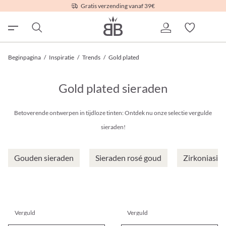
Gratis verzending vanaf 39€
Beginpagina
/
Inspiratie
/
Trends
/
Gold plated
Gold plated sieraden
Betoverende ontwerpen in tijdloze tinten: Ontdek nu onze selectie vergulde
sieraden!
Gouden sieraden
Sieraden rosé goud
Zirkoniasie
Verguld
Verguld