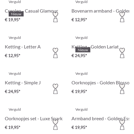
Verguld
Verguld
Creolen - Casual Glamour
Bovenarm armband - Golden S
Nieuw
€ 19,95*
€ 12,95*
Verguld
Verguld
Ketting - Letter A
Ketting - Golden Lariat
Nieuw
€ 12,95*
€ 24,95*
Verguld
Verguld
Ketting - Simple J
Oorknopjes - Golden Blossom
€ 24,95*
€ 19,95*
Verguld
Verguld
Oorknopjes set - Luxe Spark
Armband breed - Golden Esse
€ 19,95*
€ 19,95*