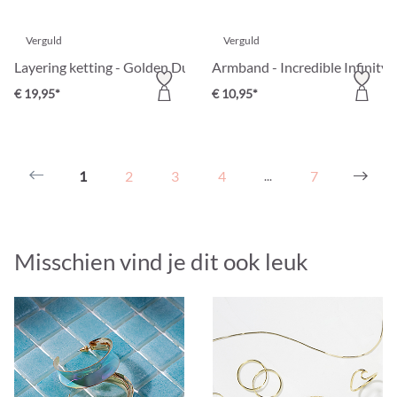
Verguld
Verguld
Layering ketting - Golden Duet
Armband - Incredible Infinity
€ 19,95*
€ 10,95*
1
2
3
4
7
...
Misschien vind je dit ook leuk