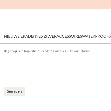
NIEUW
SIERADEN
925 ZILVER
ACCESSOIRES
WATERPROOF
S
Beginpagina
/
Inspiratie
/
Trends
/
Collecties
/
Colour Infusion
Sieraden