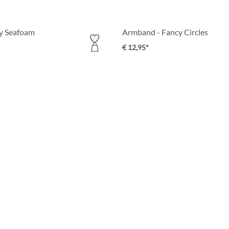
ny Seafoam
Armband - Fancy Circles
€ 12,95*