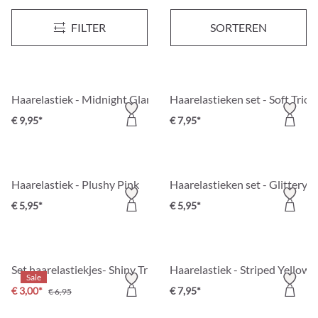
Haarelastiek - Striped Blue
Haarelastiek - Cozy Leo
FILTER
SORTEREN
€ 5,95*
€ 9,95*
Haarelastiek - Midnight Glam
Haarelastieken set - Soft Trio
€ 9,95*
€ 7,95*
Haarelastiek - Plushy Pink
Haarelastieken set - Glittery E
€ 5,95*
€ 5,95*
Set haarelastiekjes- Shiny Trio
Haarelastiek - Striped Yellow
Sale
€ 3,00*
€ 7,95*
€ 6,95