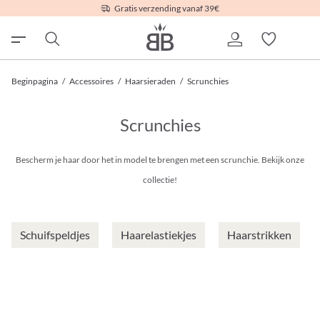
Gratis verzending vanaf 39€
Beginpagina
/
Accessoires
/
Haarsieraden
/
Scrunchies
Scrunchies
Bescherm je haar door het in model te brengen met een scrunchie. Bekijk onze
collectie!
Schuifspeldjes
Haarelastiekjes
Haarstrikken