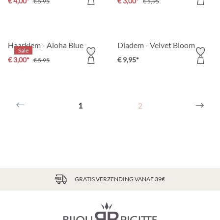
€ 4,00*
€ 3,00*
€ 5,95
€ 5,95
Haarklem - Aloha Blue
Diadem - Velvet Bloom
Sale
€ 3,00*
€ 9,95*
€ 5,95
1
2
GRATIS VERZENDING VANAF 39€