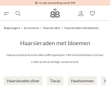
Gratis verzending vanaf 39€
Beginpagina
/
Accessoires
/
Haarsieraden
/
Haarsieraden met bloemen
Haarsieraden met bloemen
Haaraccessoires kunnen elke outfit oppimpen. Met mooie bloemen in je haar
creëer je een prachtige, zomerse look.
Haarsieraden zilver
Tiaras
Haarkammen
Ha