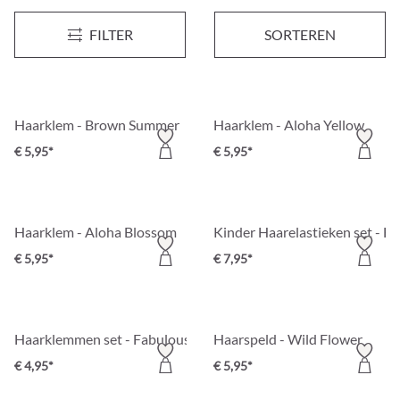
Haarklem - Grey Blossom
Haarklem - White Aloha
Nieuw
FILTER
SORTEREN
€ 9,95*
€ 5,95*
Haarklem - Brown Summer
Haarklem - Aloha Yellow
€ 5,95*
€ 5,95*
Haarklem - Aloha Blossom
Kinder Haarelastieken set - H
€ 5,95*
€ 7,95*
Haarklemmen set - Fabulous Flowers
Haarspeld - Wild Flower
€ 4,95*
€ 5,95*