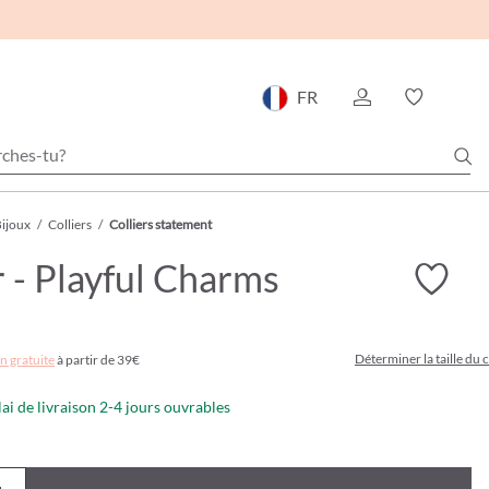
FR
ijoux
/
Colliers
/
Colliers statement
r - Playful Charms
Déterminer la taille du c
n gratuite
à partir de 39€
lai de livraison 2-4 jours ouvrables