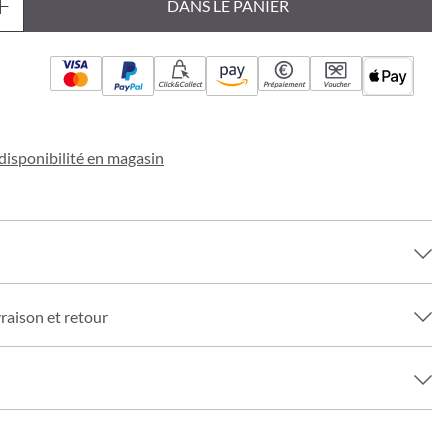
DANS LE PANIER
Click&Collect
Prépaiement
Voucher
a disponibilité en magasin
vraison et retour