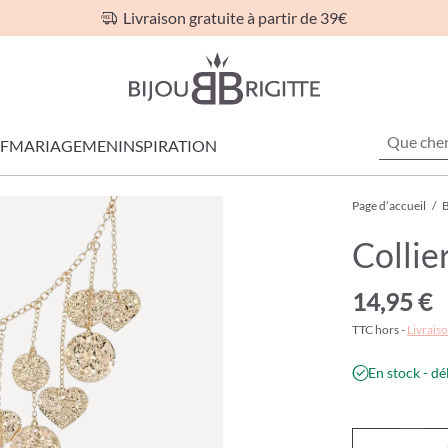
Livraison gratuite à partir de 39€
F
MARIAGE
MEN
INSPIRATION
Page d’accueil
/
B
Collie
14,95 €
TTC hors -
Livraiso
En stock - dé