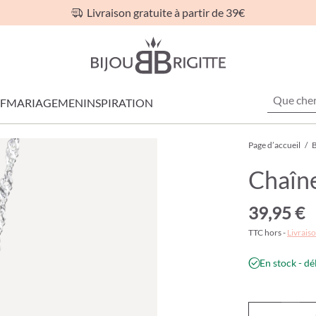
Livraison gratuite à partir de 39€
F
MARIAGE
MEN
INSPIRATION
Page d’accueil
/
B
Chaîne
39,95 €
TTC hors -
Livraiso
En stock - dé