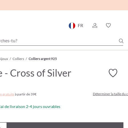
FR
ijoux
/
Colliers
/
Colliers argent 925
 - Cross of Silver
Déterminer la taille du c
n gratuite
à partir de 39€
lai de livraison 2-4 jours ouvrables