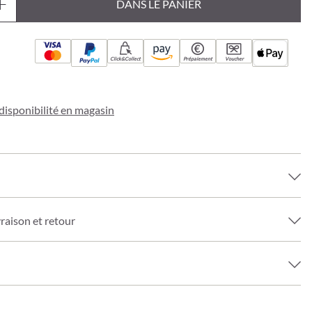
DANS LE PANIER
Click&Collect
Prépaiement
Voucher
a disponibilité en magasin
vraison et retour