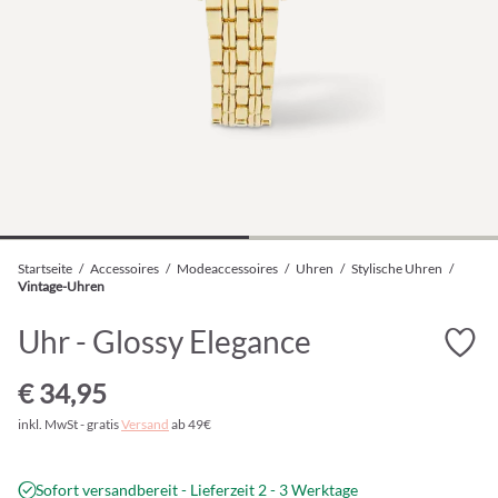
Startseite
/
Accessoires
/
Modeaccessoires
/
Uhren
/
Stylische Uhren
/
Vintage-Uhren
Uhr - Glossy Elegance
€ 34,95
inkl. MwSt - gratis
Versand
ab 49€
Sofort versandbereit - Lieferzeit 2 - 3 Werktage