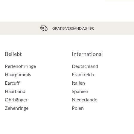
GRATIS VERSAND AB 49€
Beliebt
International
Perlenohrringe
Deutschland
Haargummis
Frankreich
Earcuff
Italien
Haarband
Spanien
Ohrhänger
Niederlande
Zehenringe
Polen