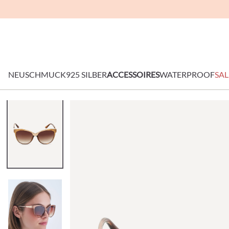
NEU
SCHMUCK
925 SILBER
ACCESSOIRES
WATERPROOF
SAL