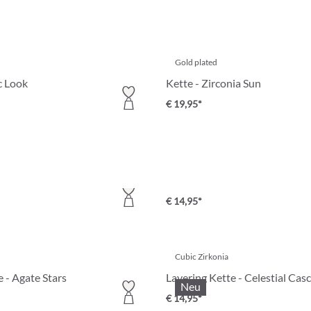
Gold plated
c Look
Kette - Zirconia Sun
€ 19,95*
Cubic Zirkonia
en Charm
Kette - Kind Hearts
€ 14,95*
Cubic Zirkonia
 - Agate Stars
Layering Kette - Celestial Cas
Neu
€ 14,95*