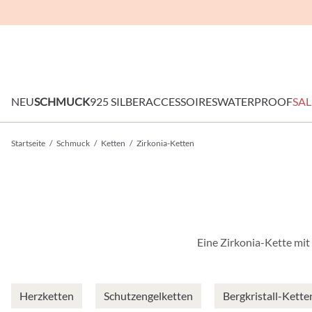
NEU
SCHMUCK
925 SILBER
ACCESSOIRES
WATERPROOF
SAL
Startseite
/
Schmuck
/
Ketten
/
Zirkonia-Ketten
Eine Zirkonia-Kette mit
Herzketten
Schutzengelketten
Bergkristall-Kette