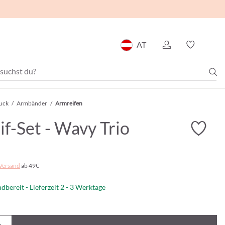
AT
uck
/
Armbänder
/
Armreifen
f-Set - Wavy Trio
Versand
ab 49€
dbereit - Lieferzeit 2 - 3 Werktage