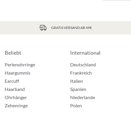
GRATIS VERSAND AB 49€
Beliebt
International
Perlenohrringe
Deutschland
Haargummis
Frankreich
Earcuff
Italien
Haarband
Spanien
Ohrhänger
Niederlande
Zehenringe
Polen