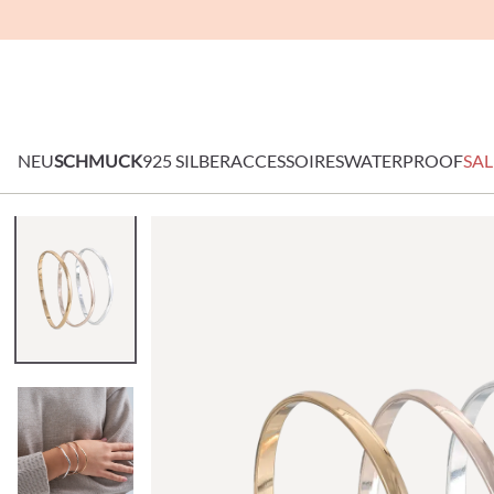
NEU
SCHMUCK
925 SILBER
ACCESSOIRES
WATERPROOF
SAL