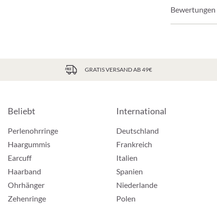
Bewertungen
GRATIS VERSAND AB 49€
Beliebt
International
Perlenohrringe
Deutschland
Haargummis
Frankreich
Earcuff
Italien
Haarband
Spanien
Ohrhänger
Niederlande
Zehenringe
Polen