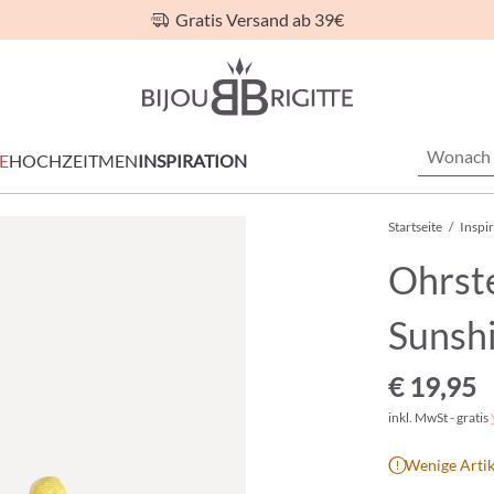
Gratis Versand ab 39€
E
HOCHZEIT
MEN
INSPIRATION
Startseite
/
Inspi
Ohrst
Sunsh
€ 19,95
inkl. MwSt - gratis
Wenige Artik