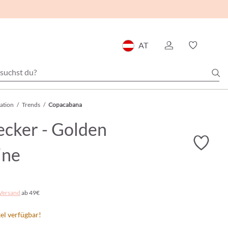
AT
ration
/
Trends
/
Copacabana
ecker - Golden
ine
Versand
ab 49€
el verfügbar!