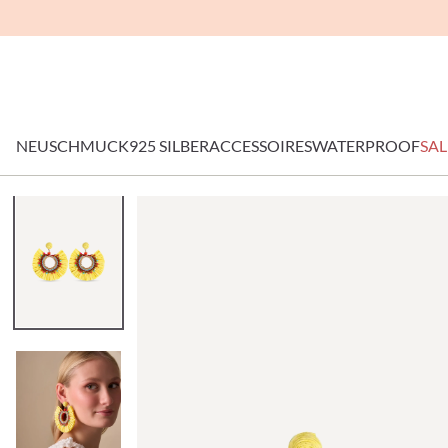
NEU
SCHMUCK
925 SILBER
ACCESSOIRES
WATERPROOF
SAL