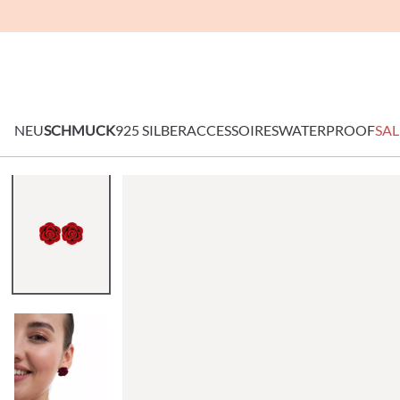
NEU
SCHMUCK
925 SILBER
ACCESSOIRES
WATERPROOF
SAL