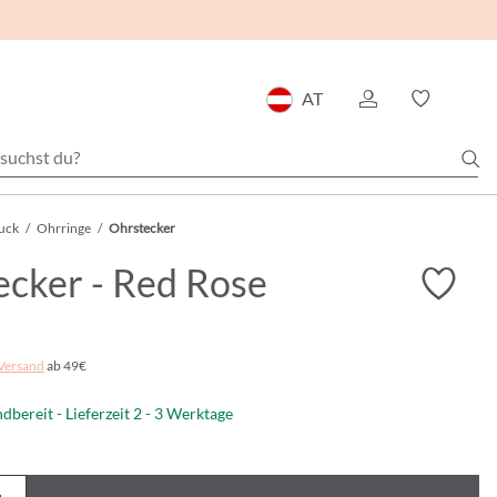
AT
uck
/
Ohrringe
/
Ohrstecker
ecker - Red Rose
Versand
ab 49€
dbereit - Lieferzeit 2 - 3 Werktage