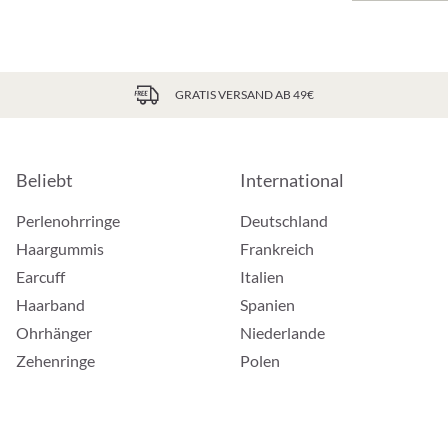
GRATIS VERSAND AB 49€
Beliebt
International
Perlenohrringe
Deutschland
Haargummis
Frankreich
Earcuff
Italien
Haarband
Spanien
Ohrhänger
Niederlande
Zehenringe
Polen