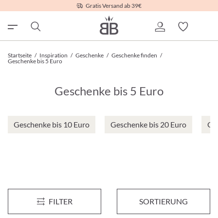
Gratis Versand ab 39€
Startseite
/
Inspiration
/
Geschenke
/
Geschenke finden
/
Geschenke bis 5 Euro
Geschenke bis 5 Euro
Geschenke bis 10 Euro
Geschenke bis 20 Euro
Ge
Ohrstecker - Fancy White
Ohrstecker - Lovely Heart
FILTER
SORTIERUNG
€ 2,95*
€ 4,95*