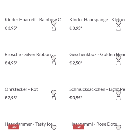
Kinder Haarreif - Rainbow Color
Kinder Haarspange - Kleiner K
€ 3,95*
€ 3,95*
Brosche - Silver Ribbon
Geschenkbox - Golden Heart
€ 4,95*
€ 2,50*
Ohrstecker - Rot
Schmucksäckchen - Light Peac
€ 2,95*
€ 0,95*
Haarklammer - Tasty Ice
Haargummi - Rose Dots
Sale
Sale