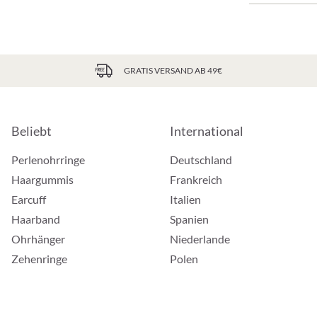
GRATIS VERSAND AB 49€
Beliebt
International
Perlenohrringe
Deutschland
Haargummis
Frankreich
Earcuff
Italien
Haarband
Spanien
Ohrhänger
Niederlande
Zehenringe
Polen