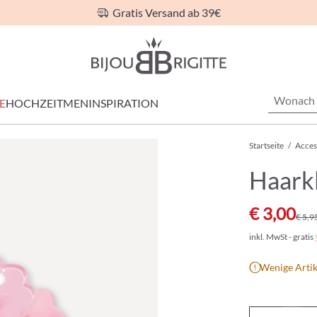
Gratis Versand ab 39€
E
HOCHZEIT
MEN
INSPIRATION
Startseite
/
Acces
Haark
€ 3,00
€ 5,9
inkl. MwSt - gratis
Wenige Artik