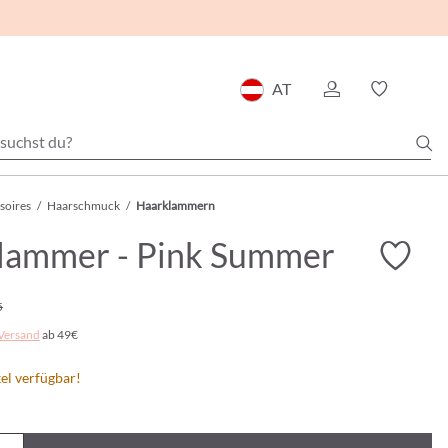
AT
soires
/
Haarschmuck
/
Haarklammern
lammer - Pink Summer
5
Versand
ab 49€
el verfügbar!