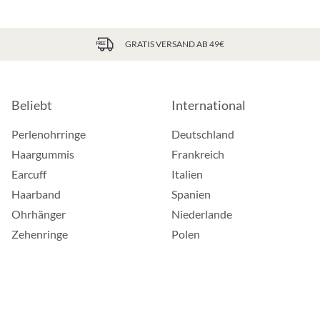
GRATIS VERSAND AB 49€
Beliebt
International
Perlenohrringe
Deutschland
Haargummis
Frankreich
Earcuff
Italien
Haarband
Spanien
Ohrhänger
Niederlande
Zehenringe
Polen