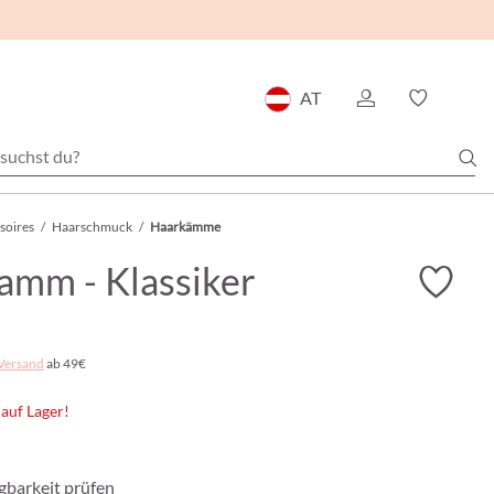
AT
soires
/
Haarschmuck
/
Haarkämme
amm - Klassiker
Versand
ab 49€
 auf Lager!
ügbarkeit prüfen