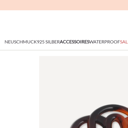
NEU
SCHMUCK
925 SILBER
ACCESSOIRES
WATERPROOF
SAL