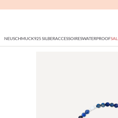
NEU
SCHMUCK
925 SILBER
ACCESSOIRES
WATERPROOF
SAL