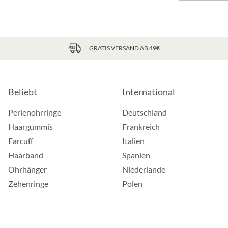
GRATIS VERSAND AB 49€
Beliebt
International
Perlenohrringe
Deutschland
Haargummis
Frankreich
Earcuff
Italien
Haarband
Spanien
Ohrhänger
Niederlande
Zehenringe
Polen