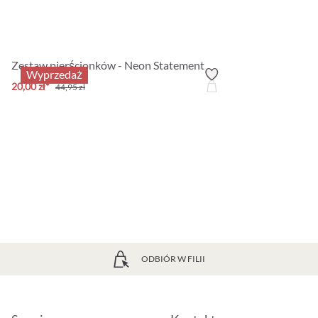
Zestaw pierścionków - Neon Statement
Wyprzedaż
20,00 zł*
44,95 zł
ODBIÓR W FILII