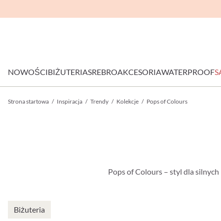
NOWOŚCI
BIŻUTERIA
SREBRO
AKCESORIA
WATERPROOF
S
Strona startowa
/
Inspiracja
/
Trendy
/
Kolekcje
/
Pops of Colours
Pops of Colours – styl dla silnyc
Biżuteria