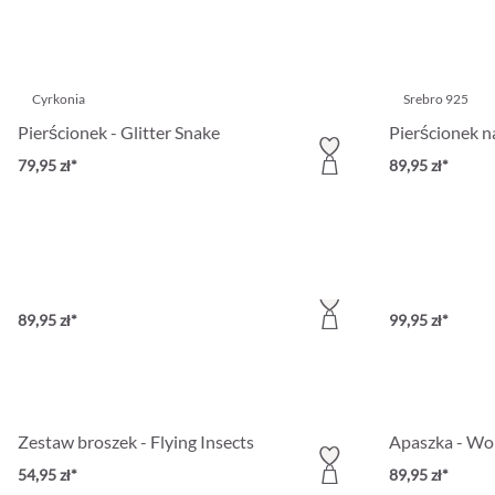
Cyrkonia
Srebro 925
Pierścionek - Glitter Snake
Pierścionek 
79,95 zł*
89,95 zł*
Srebro 925
Bransoletka obręcz - Shiny Snake
Zestaw pierśc
89,95 zł*
99,95 zł*
Zestaw broszek - Flying Insects
Apaszka - Won
54,95 zł*
89,95 zł*