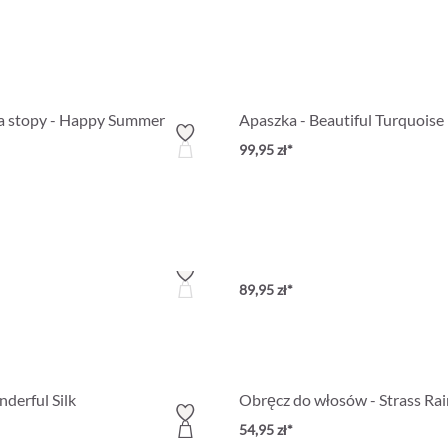
na stopy - Happy Summer
Apaszka - Beautiful Turquoise
99,95 zł*
Srebro 925
ionków na stopy - Lucky Streak
Bransoletka - Golden Femme
89,95 zł*
derful Silk
Obręcz do włosów - Strass Ra
54,95 zł*