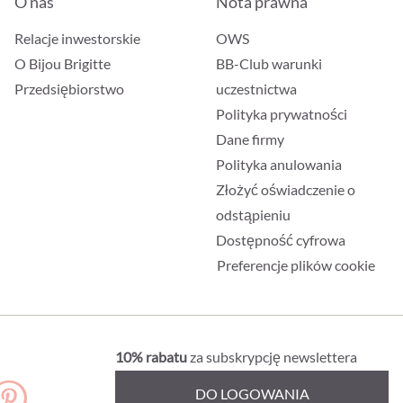
O nas
Nota prawna
Relacje inwestorskie
OWS
O Bijou Brigitte
BB-Club warunki
Przedsiębiorstwo
uczestnictwa
Polityka prywatności
Dane firmy
Polityka anulowania
Złożyć oświadczenie o
odstąpieniu
Dostępność cyfrowa
Preferencje plików cookie
10% rabatu
za subskrypcję newslettera
DO LOGOWANIA