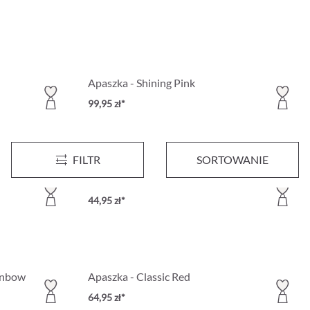
Apaszka - Shining Pink
99,95 zł*
FILTR
SORTOWANIE
Kolczyk koła - Wonderful Red
44,95 zł*
inbow
Apaszka - Classic Red
64,95 zł*