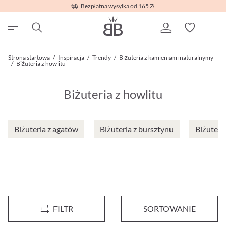
Bezpłatna wysyłka od 165 Zł
Strona startowa
/
Inspiracja
/
Trendy
/
Biżuteria z kamieniami naturalnymy
/
Biżuteria z howlitu
Biżuteria z howlitu
Biżuteria z agatów
Biżuteria z bursztynu
Biżuteri
Naszyjnik - Ocean Howlite
Naszyjnik - Red Howlith
FILTR
SORTOWANIE
89,95 zł*
79,95 zł*