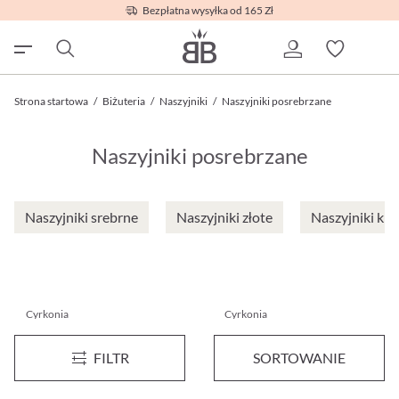
Bezpłatna wysyłka od 165 Zł
Strona startowa
/
Biżuteria
/
Naszyjniki
/
Naszyjniki posrebrzane
Naszyjniki posrebrzane
Naszyjniki srebrne
Naszyjniki złote
Naszyjniki kla
Cyrkonia
Cyrkonia
Naszyjnik - Fine and Fancy Silver
Naszyjnik - Silver Valentine
Wyprzedaż
FILTR
SORTOWANIE
79,95 zł*
45,00 zł*
79,95 zł