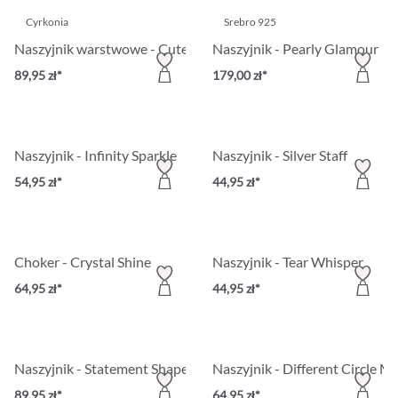
Cyrkonia
Srebro 925
Naszyjnik warstwowe - Cute Classic
Naszyjnik - Pearly Glamour
89,95 zł*
179,00 zł*
Naszyjnik - Infinity Sparkle
Naszyjnik - Silver Staff
54,95 zł*
44,95 zł*
Choker - Crystal Shine
Naszyjnik - Tear Whisper
64,95 zł*
44,95 zł*
Naszyjnik - Statement Shapes
Naszyjnik - Different Circle Mi
89,95 zł*
64,95 zł*