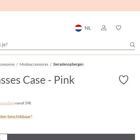
NL
cessoires
/
Modeaccessoires
/
Sieradenopbergen
sses Case - Pink
rzending
vanaf 39€
elen beschikbaar!