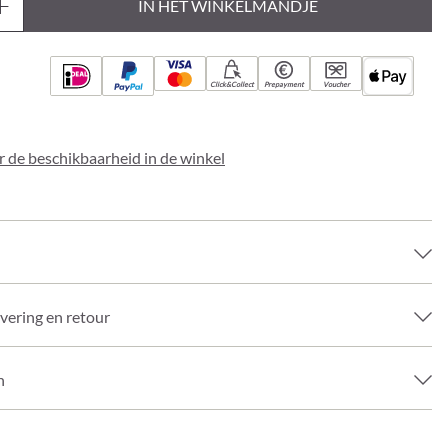
IN HET WINKELMANDJE
Click&Collect
Prepayment
Voucher
 de beschikbaarheid in de winkel
evering en retour
n