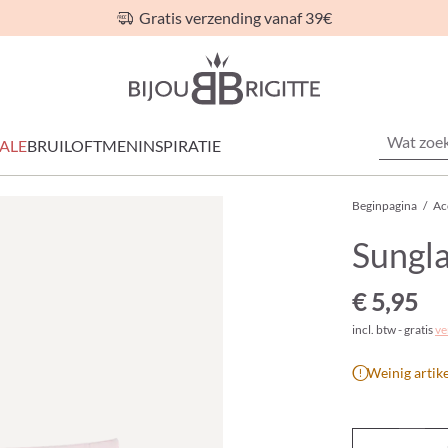
Gratis verzending vanaf 39€
ALE
BRUILOFT
MEN
INSPIRATIE
Beginpagina
/
Ac
Sungla
€ 5,95
incl. btw - gratis
ve
Weinig artik