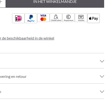
IN HET WINKELMANDJE
Click&Collect
Prepayment
Voucher
 de beschikbaarheid in de winkel
evering en retour
n