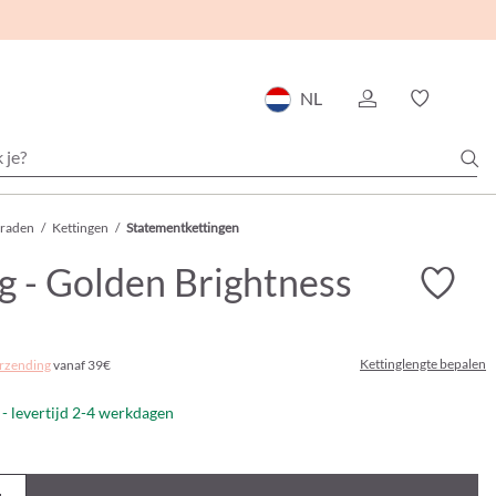
NL
eraden
/
Kettingen
/
Statementkettingen
g - Golden Brightness
Kettinglengte bepalen
rzending
vanaf 39€
- levertijd 2-4 werkdagen