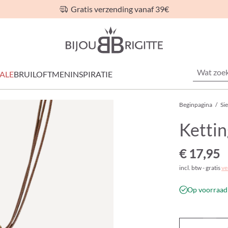
Gratis verzending vanaf 39€
ALE
BRUILOFT
MEN
INSPIRATIE
Beginpagina
/
Si
Kettin
€ 17,95
incl. btw - gratis
ve
Op voorraad 