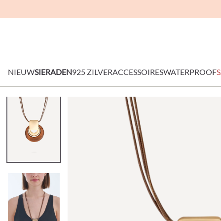
NIEUW
SIERADEN
925 ZILVER
ACCESSOIRES
WATERPROOF
S