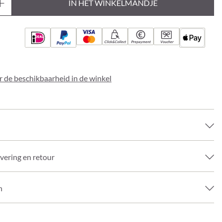
IN HET WINKELMANDJE
Click&Collect
Prepayment
Voucher
 de beschikbaarheid in de winkel
evering en retour
n