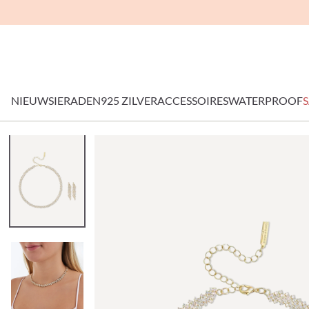
NIEUW
SIERADEN
925 ZILVER
ACCESSOIRES
WATERPROOF
S