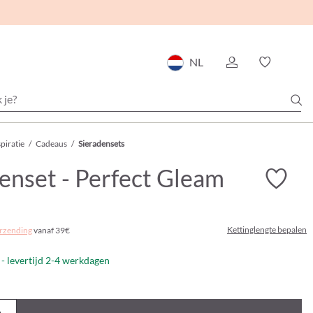
NL
piratie
/
Cadeaus
/
Sieradensets
enset - Perfect Gleam
Kettinglengte bepalen
rzending
vanaf 39€
- levertijd 2-4 werkdagen