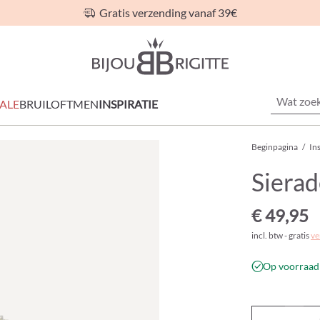
Gratis verzending vanaf 39€
ALE
BRUILOFT
MEN
INSPIRATIE
Beginpagina
/
Ins
Sierad
€ 49,95
incl. btw - gratis
ve
Op voorraad 