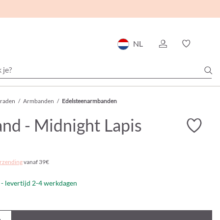
NL
eraden
/
Armbanden
/
Edelsteenarmbanden
nd - Midnight Lapis
rzending
vanaf 39€
- levertijd 2-4 werkdagen