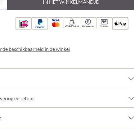
IN HET WINKELMANDJE
Click&Collect
Prepayment
Voucher
 de beschikbaarheid in de winkel
evering en retour
n