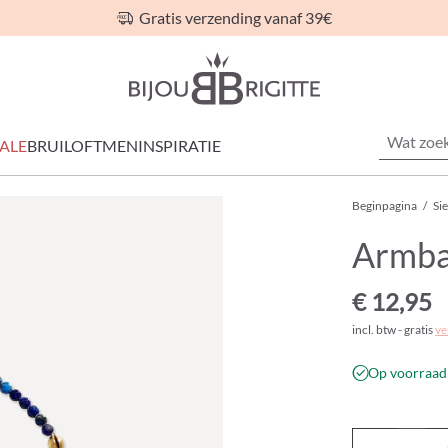
Gratis verzending vanaf 39€
ALE
BRUILOFT
MEN
INSPIRATIE
Beginpagina
/
Si
Armba
€ 12,95
incl. btw - gratis
ve
Op voorraad 