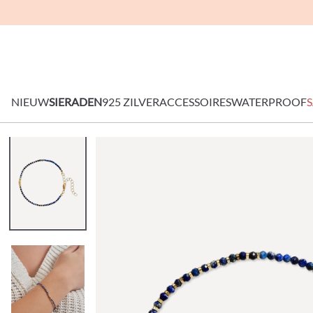
NIEUW
SIERADEN
925 ZILVER
ACCESSOIRES
WATERPROOF
S