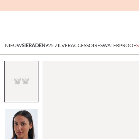
NIEUW
SIERADEN
925 ZILVER
ACCESSOIRES
WATERPROOF
S