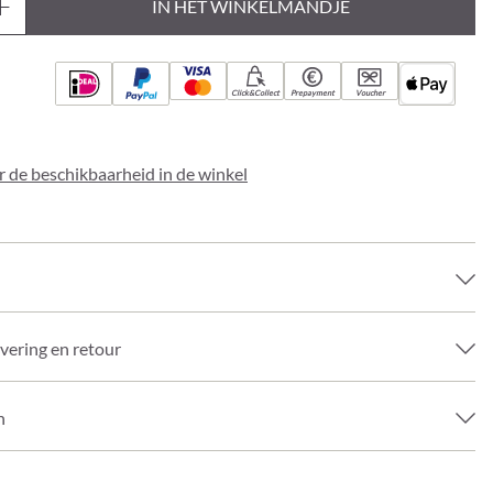
IN HET WINKELMANDJE
Click&Collect
Prepayment
Voucher
 de beschikbaarheid in de winkel
evering en retour
n