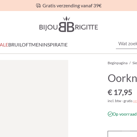
Gratis verzending vanaf 39€
ALE
BRUILOFT
MEN
INSPIRATIE
Beginpagina
/
Si
Oorkno
€ 17,95
incl. btw - gratis
ve
Op voorraad 