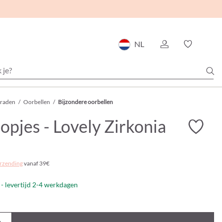
NL
eraden
/
Oorbellen
/
Bijzondere oorbellen
pjes - Lovely Zirkonia
rzending
vanaf 39€
- levertijd 2-4 werkdagen