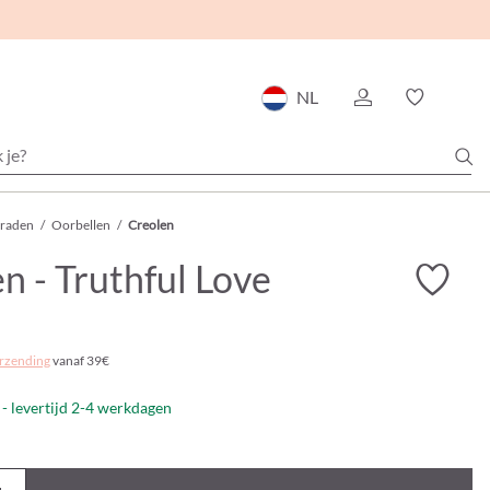
NL
eraden
/
Oorbellen
/
Creolen
n - Truthful Love
rzending
vanaf 39€
- levertijd 2-4 werkdagen