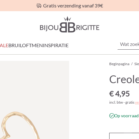
Gratis verzending vanaf 39€
ALE
BRUILOFT
MEN
INSPIRATIE
Beginpagina
/
Si
Creole
€ 4,95
incl. btw - gratis
ve
Op voorraad 