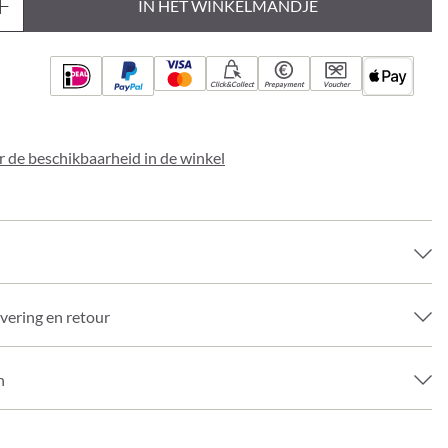
IN HET WINKELMANDJE
Click&Collect
Prepayment
Voucher
 de beschikbaarheid in de winkel
evering en retour
n